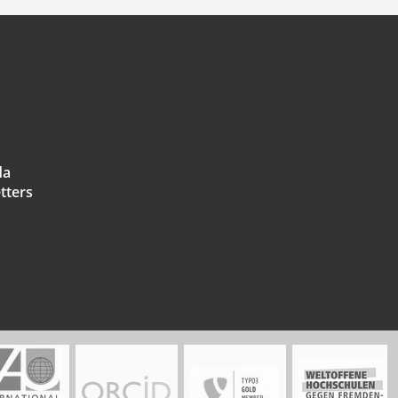
da
tters