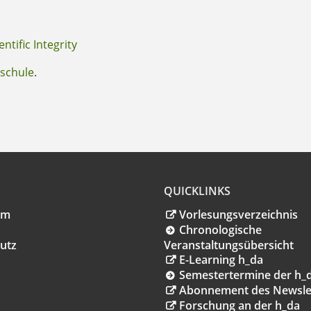
ntific Integrity
schule
.
QUICKLINKS
um
Vorlesungsverzeichnis
Chronologische
utz
Veranstaltungsübersicht
E-Learning h_da
Semestertermine der h_
Abonnement des Newsle
Forschung an der h_da