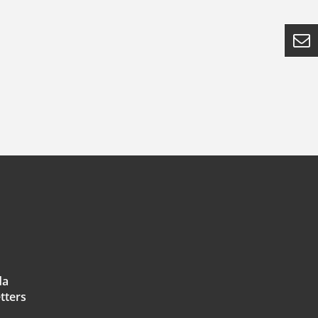

da
tters